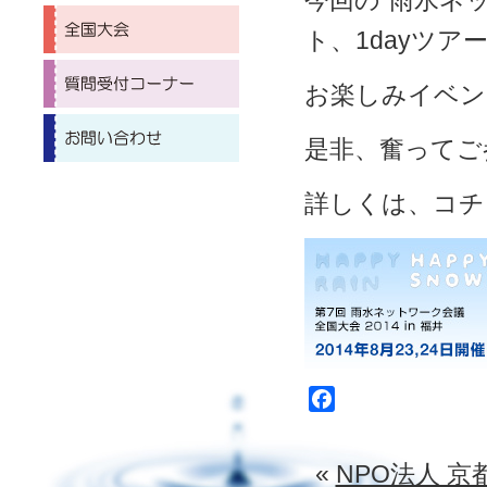
今回の“雨水ネ
ト、1dayツア
お楽しみイベン
是非、奮ってご
詳しくは、コチ
Facebook
«
NPO法人 